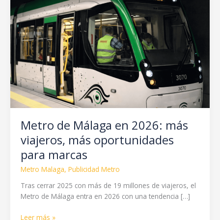
de
Málaga
en
2026:
más
viajeros,
más
oportunidades
para
marcas
Metro de Málaga en 2026: más
viajeros, más oportunidades
para marcas
Metro Malaga
,
Publicidad Metro
Tras cerrar 2025 con más de 19 millones de viajeros, el
Metro de Málaga entra en 2026 con una tendencia […]
Leer más »