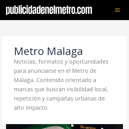
Ir
al
contenido
Metro Malaga
Noticias, formatos y oportunidades
para anunciarse en el Metro de
Málaga. Contenido orientado a
marcas que buscan visibilidad local,
repetición y campañas urbanas de
alto impacto.
Metro