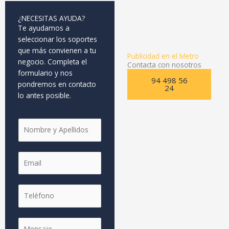
¿NECESITAS AYUDA?
Te ayudamos a
seleccionar los soportes
que más convienen a tu
Publicidad en el Metro
negocio. Completa el
Contacta con nosotros
formulario y nos
94 498 56
pondremos en contacto
24
lo antes posible.
N
o
m
E
b
m
r
a
e
T
i
y
e
l
A
l
*
p
M
é
e