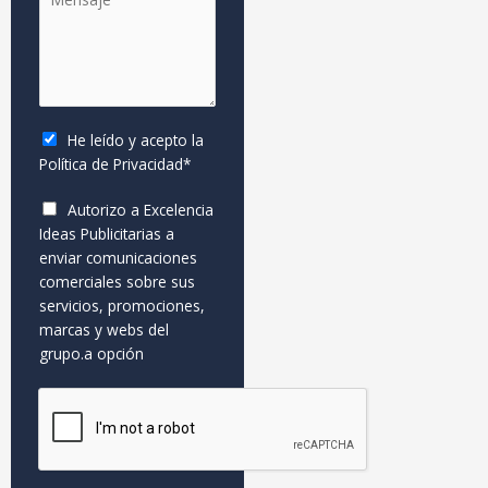
e
f
l
n
o
l
s
n
i
a
o
d
j
o
e
s
He leído y acepto la
*
*
Política de Privacidad
*
A
Autorizo a Excelencia
p
Ideas Publicitarias a
e
enviar comunicaciones
l
comerciales sobre sus
l
servicios, promociones,
i
marcas y webs del
d
grupo.a opción
o
s
*
A
p
e