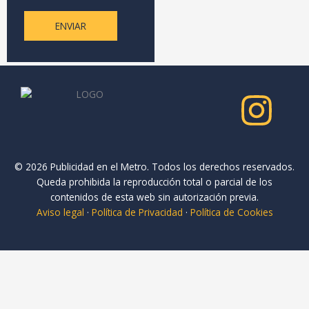
l
ENVIAR
l
i
d
o
s
© 2026 Publicidad en el Metro. Todos los derechos reservados.
Queda prohibida la reproducción total o parcial de los
contenidos de esta web sin autorización previa.
Aviso legal
·
Política de Privacidad
·
Política de Cookies