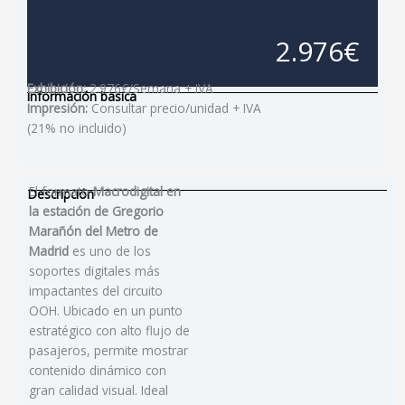
2.976€
Exhibición:
2.976€/Semana + IVA
Información basica
Impresión:
Consultar precio/unidad + IVA
(21% no incluido)
El formato
Macrodigital en
Descripción
la estación de Gregorio
Marañón del Metro de
Madrid
es uno de los
soportes digitales más
impactantes del circuito
OOH. Ubicado en un punto
estratégico con alto flujo de
pasajeros, permite mostrar
contenido dinámico con
gran calidad visual. Ideal