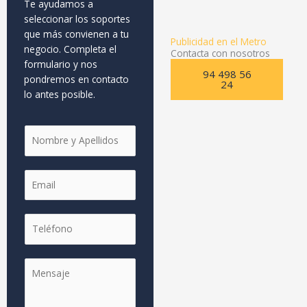
Te ayudamos a
seleccionar los soportes
que más convienen a tu
Publicidad en el Metro
negocio. Completa el
Contacta con nosotros
formulario y nos
94 498 56
pondremos en contacto
24
lo antes posible.
N
o
m
E
b
m
r
a
e
M
T
i
y
e
e
l
A
n
l
*
p
s
M
é
e
a
e
f
l
j
n
o
l
e