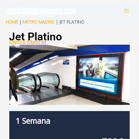
Ir
al
contenido
HOME
|
METRO MADRID
| JET PLATINO
Jet Platino
Metro Madrid
1 Semana