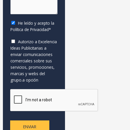
s
n
i
E
a
o
d
m
j
o
a
e
s
He leído y acepto la
i
*
*
Política de Privacidad
*
l
N
Autorizo a Excelencia
o
Ideas Publicitarias a
m
enviar comunicaciones
b
comerciales sobre sus
r
servicios, promociones,
e
marcas y webs del
grupo.a opción
ENVIAR