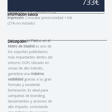
733€
Exhibición:
733€/Semana + IVA
Información basica
Impresión:
Consultar precio/unidad + IVA
(21% no incluido)
El formato
Jet Platino en el
Descripción
Metro de Madrid
es uno de
los soportes publicitarios
más impactantes dentro del
entorno OOH. Ubicado en
zonas de alto tránsito,
garantiza una
máxima
visibilidad
gracias a su gran
formato y excelente
iluminación. Es ideal para
campañas de branding,
lanzamientos y acciones de
alto impacto, conectando