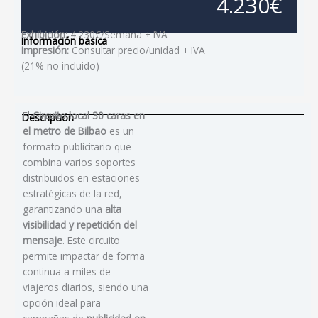
4.230€
Exhibición:
4.230€/Semana + IVA
Información basica
Impresión:
Consultar precio/unidad + IVA
(21% no incluido)
El
Circuito local 30 caras en
Descripción
el metro de Bilbao
es un
formato publicitario que
combina varios soportes
distribuidos en estaciones
estratégicas de la red,
garantizando una
alta
visibilidad y repetición del
mensaje
. Este circuito
permite impactar de forma
continua a miles de
viajeros diarios, siendo una
opción ideal para