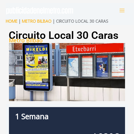
Ir
al
contenido
HOME
|
METRO BILBAO
| CIRCUITO LOCAL 30 CARAS
Circuito Local 30 Caras
Metro Bilbao
1 Semana