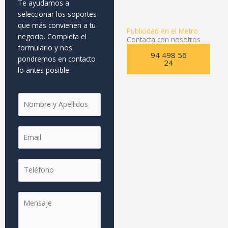
Te ayudamos a
seleccionar los soportes
que más convienen a tu
Publicidad en el Metro
negocio. Completa el
Contacta con nosotros
formulario y nos
94 498 56
pondremos en contacto
24
lo antes posible.
N
o
m
E
b
m
r
a
e
T
i
y
e
l
A
l
*
p
y
M
é
e
N
e
f
l
o
n
o
l
m