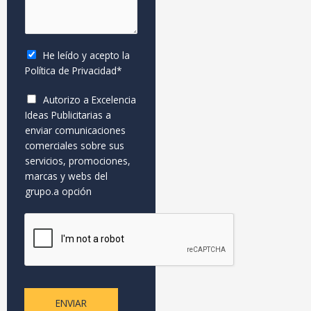
s
n
i
b
a
o
d
r
j
o
e
e
s
He leído y acepto la
T
*
*
Política de Privacidad
*
e
l
Autorizo a Excelencia
é
Ideas Publicitarias a
f
enviar comunicaciones
o
comerciales sobre sus
n
servicios, promociones,
o
marcas y webs del
grupo.a opción
ENVIAR